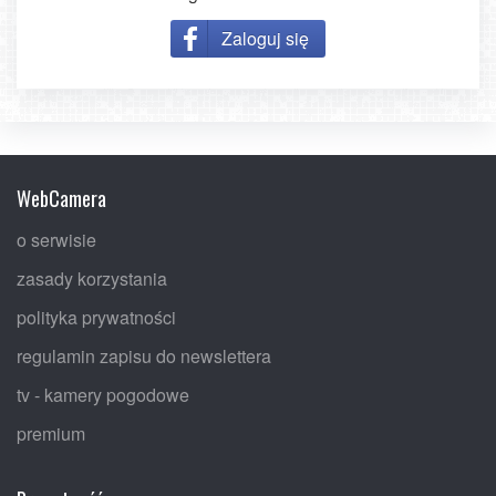
Zaloguj się
WebCamera
o serwisie
zasady korzystania
polityka prywatności
regulamin zapisu do newslettera
tv - kamery pogodowe
premium